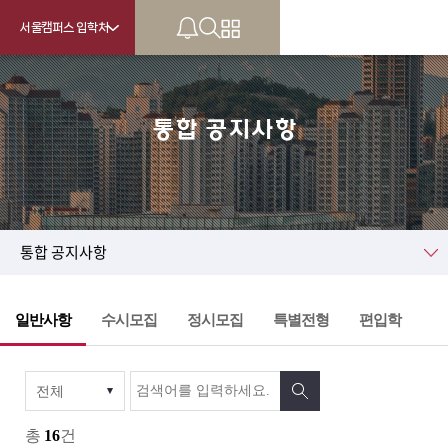
서울캠퍼스 입학처
통합 공지사항
KU
통합 공지사항
일반사항
수시모집
정시모집
특별전형
편입학
총
16
건