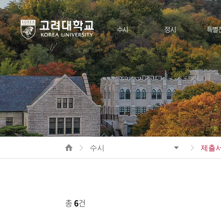
수시
정시
특별
모집요강
모집요강
모집요강(
공지사항
공지사항
모집요강(
제출서류
제출서류
공지사
지원율통계
지원율통계
제출서
HOME
수시
제출
지원율
총
6
건