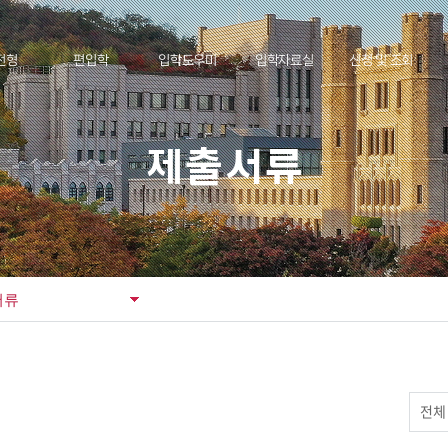
전형
편입학
입학도우미
입학자료실
신청 및 조회
성적표 리포팅
Int
전기)
모집요강
통합 공지사항
기출문제
도착확인
S
제출서류
고교별 합격자
후기)
공지사항
Q&A
전년도 모집요강
조회
항
제출서류
FAQ
입시 관련 영상
다양
KU
류
지원율통계
통합일정
입학처 규정
서류
통계
동영상 강의
견
입학