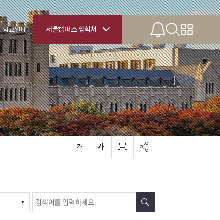
서울캠퍼스 입학처
학교안내
ernational
tudents
전공안내
한 전공제도
기숙사
학프로그램
캠퍼스맵
처 오시는 길