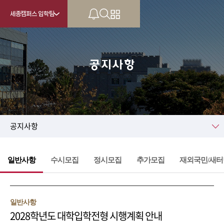
세종캠퍼스 입학팀
공지사항
KU
공지사항
일반사항
수시모집
정시모집
추가모집
재외국민/새터
일반사항
2028학년도 대학입학전형 시행계획 안내