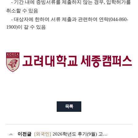
- 기간 내에 증빙서류를 제출하지 않는 경우, 입학허가를
취소할 수 있음
-
대상자에 한하여
서
류
제
출
과
관
련
하
여
연락(044-860-
1900)이 갈 수 있음
목록
이전글
[외국인]
2026학년도 후기(9월) 고려대학교 세종캠퍼스 외국인특별전형 원서접수 안내