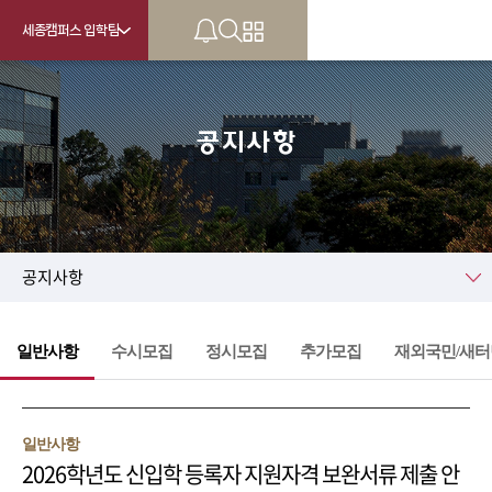
세종캠퍼스 입학팀
공지사항
KU
공지사항
일반사항
수시모집
정시모집
추가모집
재외국민/새터
일반사항
2026학년도 신입학 등록자 지원자격 보완서류 제출 안