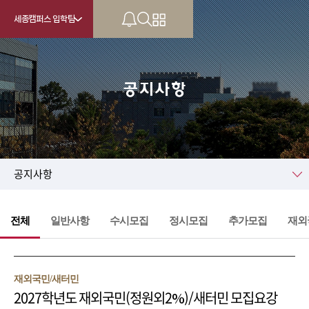
세종캠퍼스 입학팀
공지사항
KU
공지사항
전체
일반사항
수시모집
정시모집
추가모집
재외
재외국민/새터민
2027학년도 재외국민(정원외2%)/새터민 모집요강