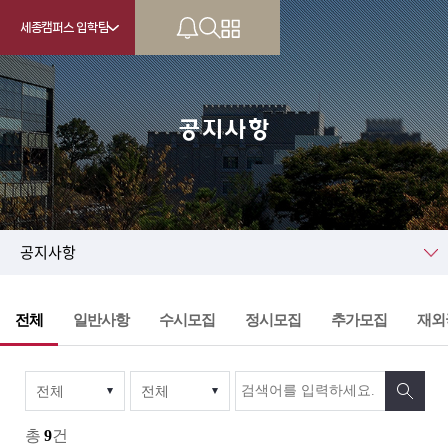
세종캠퍼스 입학팀
공지사항
KU
공지사항
전체
일반사항
수시모집
정시모집
추가모집
재외
총
9
건