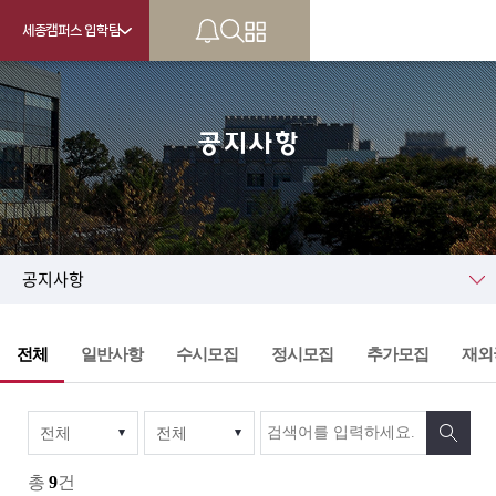
세종캠퍼스 입학팀
공지사항
KU
공지사항
전체
일반사항
수시모집
정시모집
추가모집
재외
총
9
건