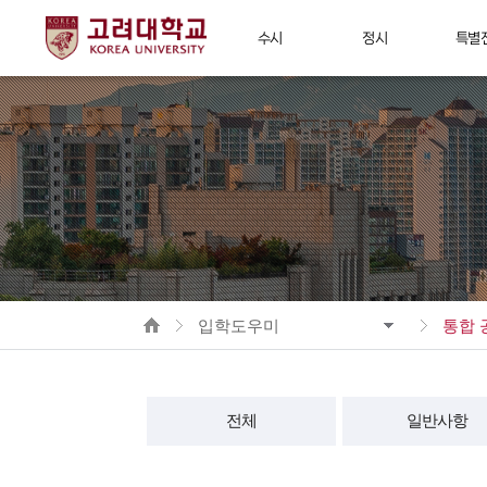
수시
정시
특별
모집요강
모집요강
모집요강(
공지사항
공지사항
모집요강(
제출서류
제출서류
공지사
지원율통계
지원율통계
제출서
HOME
지원율
입학도우미
통합 
전체
일반사항