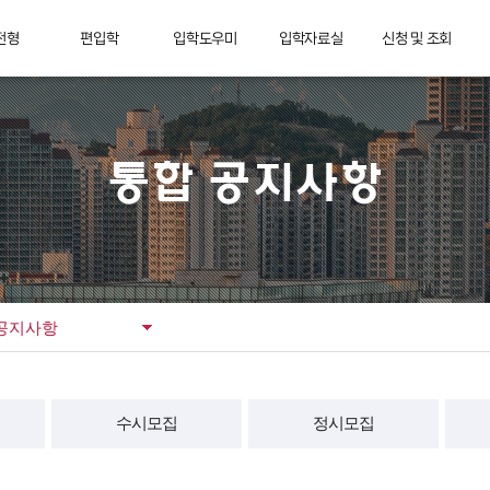
전형
편입학
입학도우미
입학자료실
신청 및 조회
성적표 리포팅
Int
전기)
모집요강
통합 공지사항
기출문제
도착확인
S
고교별 합격자
후기)
공지사항
Q&A
전년도 모집요강
조회
통합 공지사항
항
제출서류
FAQ
입시 관련 영상
다양
KU
류
지원율통계
통합일정
입학처 규정
통계
동영상 강의
견
공지사항
수시모집
정시모집
입학