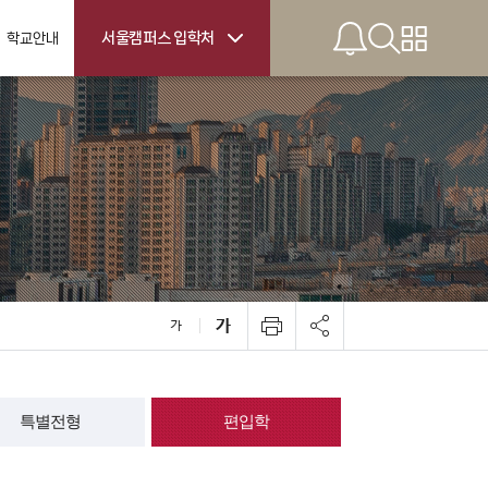
서울캠퍼스 입학처
학교안내
ernational
tudents
전공안내
한 전공제도
기숙사
학프로그램
캠퍼스맵
특별전형
편입학
처 오시는 길