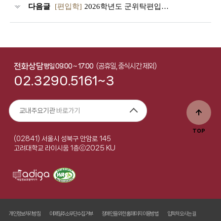
다음글
[편입학]
2026학년도 군위탁편입학 의과대학 적성·인성 면접고사 안내
전화상담
(공휴일, 중식시간 제외)
평일 09:00 ~ 17:00
02.3290.5161~3
교내주요기관
바로가기
TOP
(02841) 서울시 성북구 안암로 145
ⓒ2025 KU
고려대학교 라이시움 1층
개인정보처리방침
이메일주소무단수집거부
장애인을 위한 홈페이지 이용방법
입학처 오시는 길