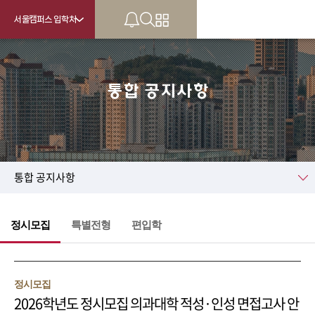
서울캠퍼스 입학처
통합 공지사항
KU
통합 공지사항
정시모집
특별전형
편입학
정시모집
2026학년도 정시모집 의과대학 적성·인성 면접고사 안