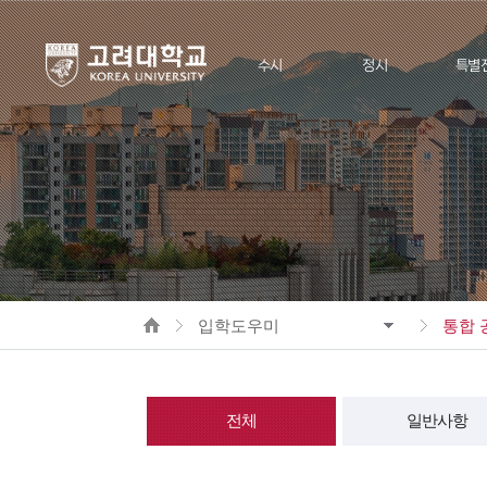
수시
정시
특별
모집요강
모집요강
모집요강(
공지사항
공지사항
모집요강(
제출서류
제출서류
공지사
지원율통계
지원율통계
제출서
HOME
입학도우미
통합 
지원율
전체
일반사항