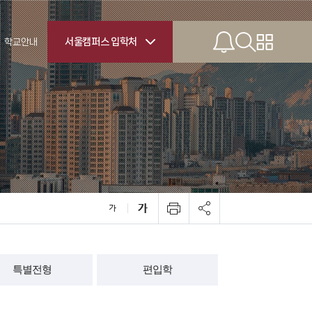
서울캠퍼스 입학처
학교안내
ernational
tudents
전공안내
한 전공제도
기숙사
학프로그램
캠퍼스맵
특별전형
편입학
처 오시는 길