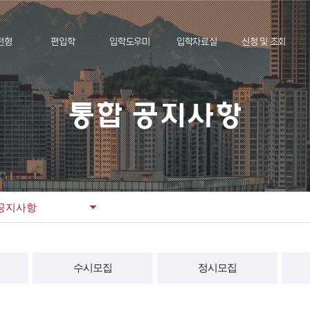
전형
편입학
입학도우미
입학자료실
신청 및 조회
성적표 리포팅
Int
전기)
모집요강
통합 공지사항
기출문제
도착확인
S
통합 공지사항
고교별 합격자
후기)
공지사항
Q&A
전년도 모집요강
조회
항
제출서류
FAQ
입시 관련 영상
다양
KU
류
지원율통계
통합일정
입학처 규정
공지사항
통계
동영상 강의
견
수시모집
정시모집
입학