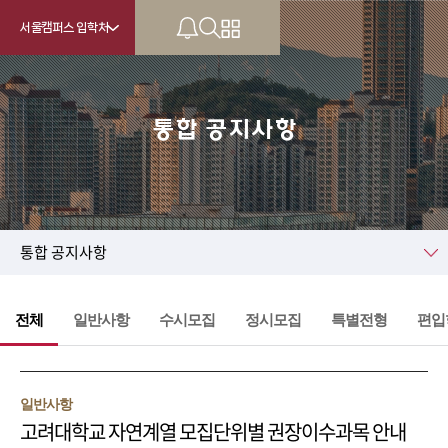
서울캠퍼스 입학처
통합 공지사항
KU
통합 공지사항
전체
일반사항
수시모집
정시모집
특별전형
편입
일반사항
고려대학교 자연계열 모집단위별 권장이수과목 안내