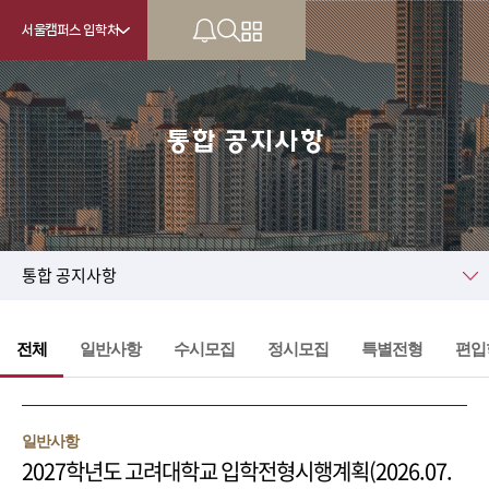
서울캠퍼스 입학처
통합 공지사항
KU
통합 공지사항
전체
일반사항
수시모집
정시모집
특별전형
편입
일반사항
2027학년도 고려대학교 입학전형시행계획(2026.07.